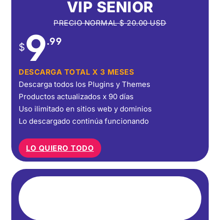
VIP SENIOR
PRECIO NORMAL
$
20.00
USD
9
.99
$
DESCARGA TOTAL X 3 MESES
Descarga todos los Plugins y Themes
Productos actualizados x 90 días
Uso ilimitado en sitios web y dominios
Lo descargado continúa funcionando
LO QUIERO TODO