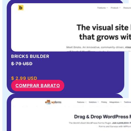
BRICKS BUILDER
$ 79 USD
$
2.99
USD
COMPRAR BARATO