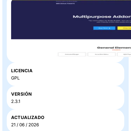
Plugin o Theme «
BricksUltimate Pro
» en Baratillo WP
LICENCIA
GPL
VERSIÓN
2.3.1
ACTUALIZADO
21 / 06 / 2026