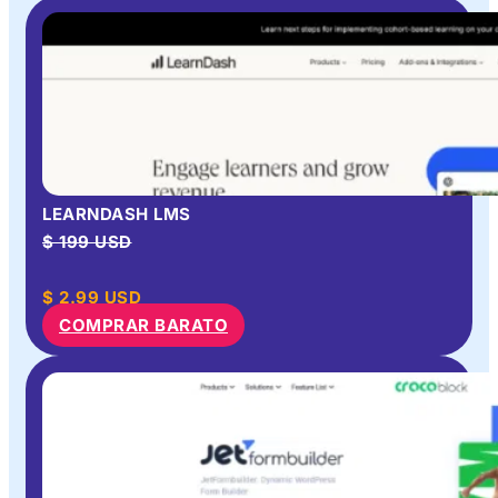
LEARNDASH LMS
$ 199 USD
$
2.99
USD
COMPRAR BARATO