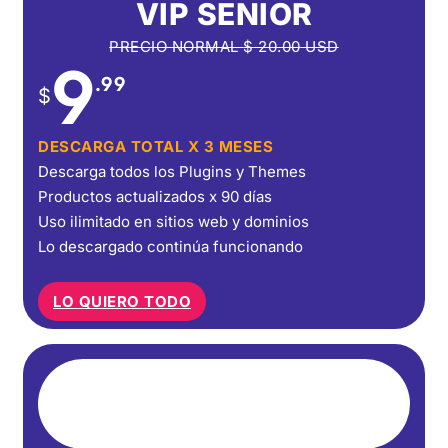
VIP SENIOR
PRECIO NORMAL
$
20.00
USD
9
.99
$
DESCARGA TOTAL X 3 MESES
Descarga todos los Plugins y Themes
Productos actualizados x 90 días
Uso ilimitado en sitios web y dominios
Lo descargado continúa funcionando
LO QUIERO TODO