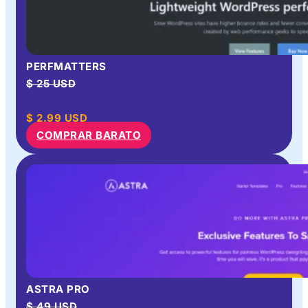
PERFMATTERS
$ 25 USD
$
2.99
USD
COMPRAR BARATO
ASTRA PRO
$ 49 USD