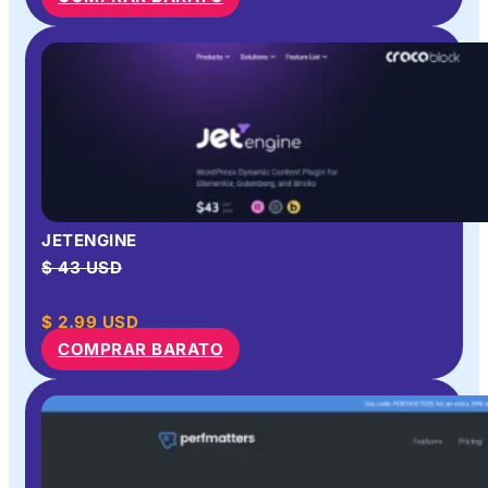
JETENGINE
$ 43 USD
$
2.99
USD
COMPRAR BARATO