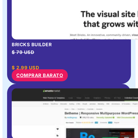
BRICKS BUILDER
$ 79 USD
$
2.99
USD
COMPRAR BARATO