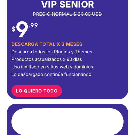
VIP SENIOR
PRECIO NORMAL
$
20.00
USD
9
.99
$
DESCARGA TOTAL X 3 MESES
Descarga todos los Plugins y Themes
Productos actualizados x 90 días
Uso ilimitado en sitios web y dominios
Lo descargado continúa funcionando
LO QUIERO TODO