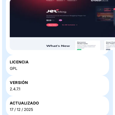
Plugin o Theme «
JetBlog
» en Baratillo WP
LICENCIA
GPL
VERSIÓN
2.4.7.1
ACTUALIZADO
17 / 12 / 2025