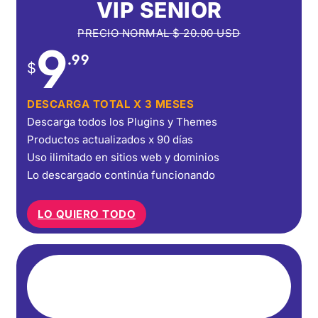
VIP SENIOR
PRECIO NORMAL
$
20.00
USD
9
.99
$
DESCARGA TOTAL X 3 MESES
Descarga todos los Plugins y Themes
Productos actualizados x 90 días
Uso ilimitado en sitios web y dominios
Lo descargado continúa funcionando
LO QUIERO TODO