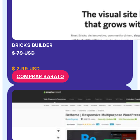
BRICKS BUILDER
$ 79 USD
$
2.99
USD
COMPRAR BARATO