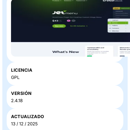
Plugin o Theme «
JetMenu
» en Baratillo WP
LICENCIA
GPL
VERSIÓN
2.4.18
ACTUALIZADO
13 / 12 / 2025