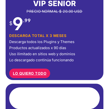
VIP SENIOR
PRECIO NORMAL
$
20.00
USD
9
.99
$
DESCARGA TOTAL X 3 MESES
Descarga todos los Plugins y Themes
Productos actualizados x 90 días
Uso ilimitado en sitios web y dominios
Lo descargado continúa funcionando
LO QUIERO TODO