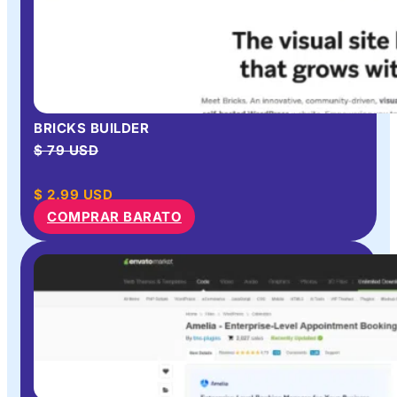
BRICKS BUILDER
$ 79 USD
$
2.99
USD
COMPRAR BARATO