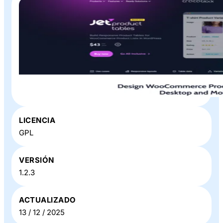
Plugin o Theme «
JetProductTables
» en Baratillo WP
LICENCIA
GPL
VERSIÓN
1.2.3
ACTUALIZADO
13 / 12 / 2025