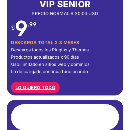
VIP SENIOR
PRECIO NORMAL
$
20.00
USD
9
.99
$
DESCARGA TOTAL X 3 MESES
Descarga todos los Plugins y Themes
Productos actualizados x 90 días
Uso ilimitado en sitios web y dominios
Lo descargado continúa funcionando
LO QUIERO TODO