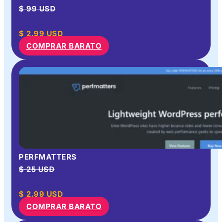
$ 99 USD
$
2.99
USD
COMPRAR BARATO
PERFMATTERS
$ 25 USD
$
2.99
USD
COMPRAR BARATO