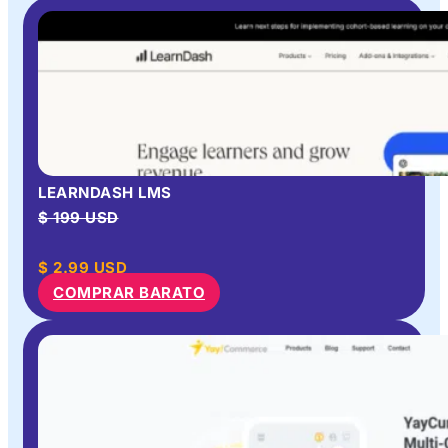
LEARNDASH LMS
$ 199 USD
$
2.99
USD
COMPRAR BARATO