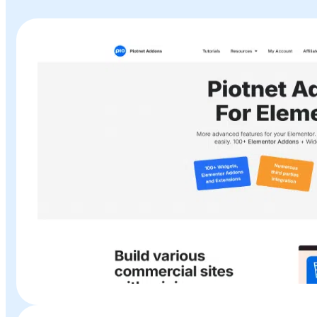
Plugin o Theme «
Piotnet Addons For Elementor
» en Baratill