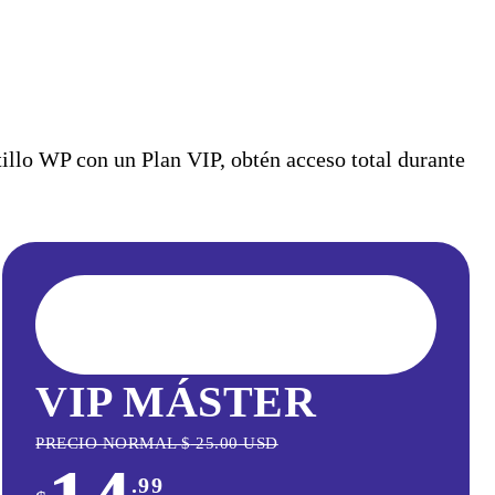
llo WP con un Plan VIP, obtén acceso total durante
VIP MÁSTER
PRECIO NORMAL
$
25.00
USD
.99