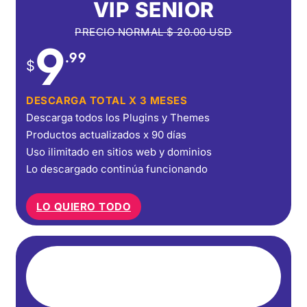
VIP SENIOR
PRECIO NORMAL
$
20.00
USD
9
.99
$
DESCARGA TOTAL X 3 MESES
Descarga todos los Plugins y Themes
Productos actualizados x 90 días
Uso ilimitado en sitios web y dominios
Lo descargado continúa funcionando
LO QUIERO TODO