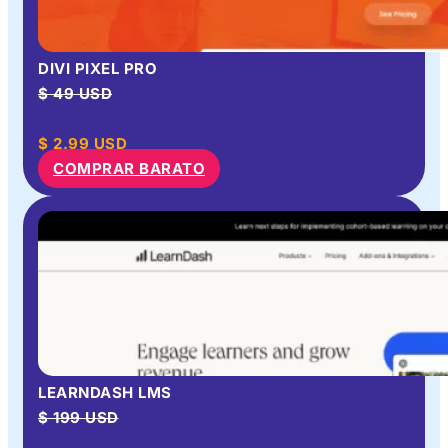
DIVI PIXEL PRO
$ 49 USD
$
2.99
USD
COMPRAR BARATO
LEARNDASH LMS
$ 199 USD