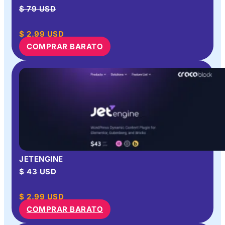
$ 79 USD
$
2.99
USD
COMPRAR BARATO
JETENGINE
$ 43 USD
$
2.99
USD
COMPRAR BARATO