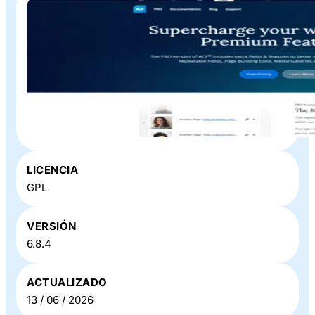
Plugin o Theme «
ACF PRO
» en Baratillo WP
LICENCIA
GPL
VERSIÓN
6.8.4
ACTUALIZADO
13 / 06 / 2026