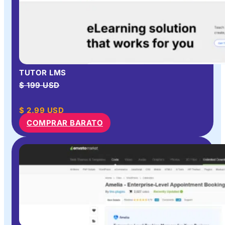
TUTOR LMS
$ 199 USD
$
2.99
USD
COMPRAR BARATO