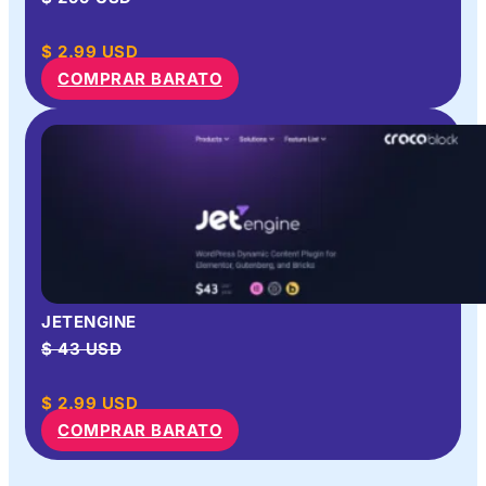
$
2.99
USD
COMPRAR BARATO
JETENGINE
$ 43 USD
$
2.99
USD
COMPRAR BARATO