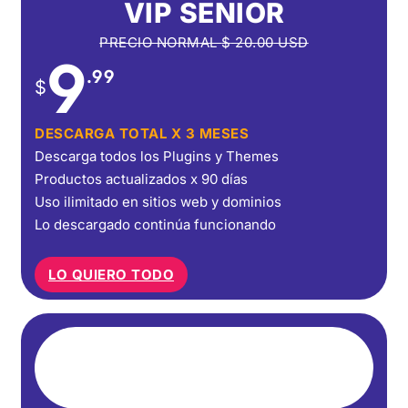
VIP SENIOR
PRECIO NORMAL
$
20.00
USD
9
.99
$
DESCARGA TOTAL X 3 MESES
Descarga todos los Plugins y Themes
Productos actualizados x 90 días
Uso ilimitado en sitios web y dominios
Lo descargado continúa funcionando
LO QUIERO TODO