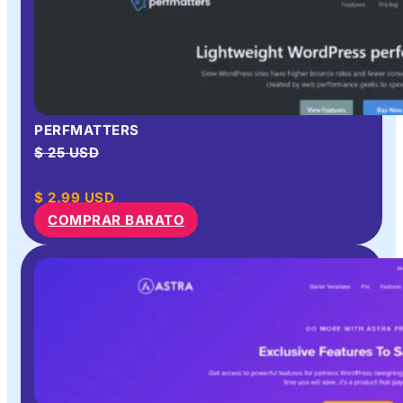
PERFMATTERS
$ 25 USD
$
2.99
USD
COMPRAR BARATO