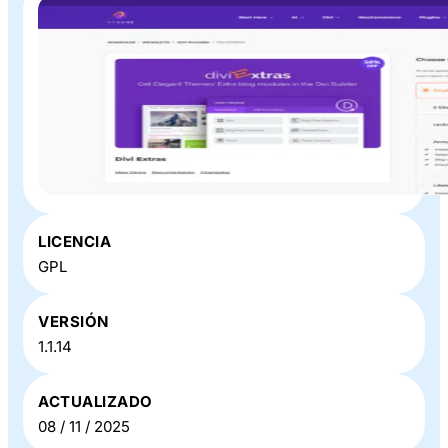
Plugin o Theme «
Divi Extras
» en Baratillo WP
LICENCIA
GPL
VERSIÓN
1.1.14
ACTUALIZADO
08 / 11 / 2025