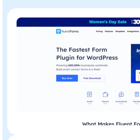
Plugin o Theme «
Fluent Forms
» en Baratillo WP