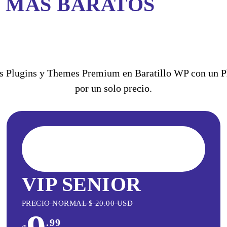
S MÁS BARATOS
 Plugins y Themes Premium en Baratillo WP con un Pla
por un solo precio.
VIP SENIOR
PRECIO NORMAL
$
20.00
USD
.99