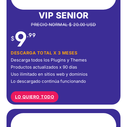
VIP SENIOR
PRECIO NORMAL
$
20.00
USD
9
.99
$
DESCARGA TOTAL X 3 MESES
Descarga todos los Plugins y Themes
Productos actualizados x 90 días
Uso ilimitado en sitios web y dominios
Lo descargado continúa funcionando
LO QUIERO TODO