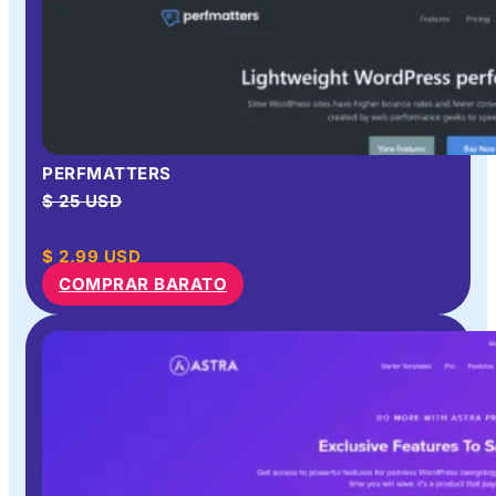
PERFMATTERS
$ 25 USD
$
2.99
USD
COMPRAR BARATO