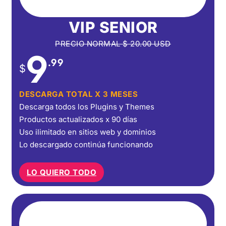
VIP SENIOR
PRECIO NORMAL
$
20.00
USD
9
.99
$
DESCARGA TOTAL X 3 MESES
Descarga todos los Plugins y Themes
Productos actualizados x 90 días
Uso ilimitado en sitios web y dominios
Lo descargado continúa funcionando
LO QUIERO TODO