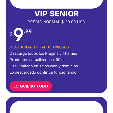
VIP SENIOR
PRECIO NORMAL
$
20.00
USD
9
.99
$
DESCARGA TOTAL X 3 MESES
Descarga todos los Plugins y Themes
Productos actualizados x 90 días
Uso ilimitado en sitios web y dominios
Lo descargado continúa funcionando
LO QUIERO TODO