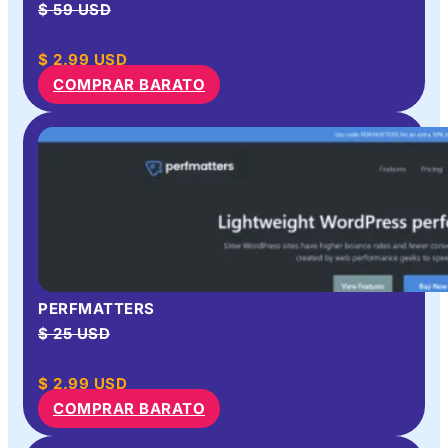
$ 59 USD
$
2.99
USD
COMPRAR BARATO
PERFMATTERS
$ 25 USD
$
2.99
USD
COMPRAR BARATO