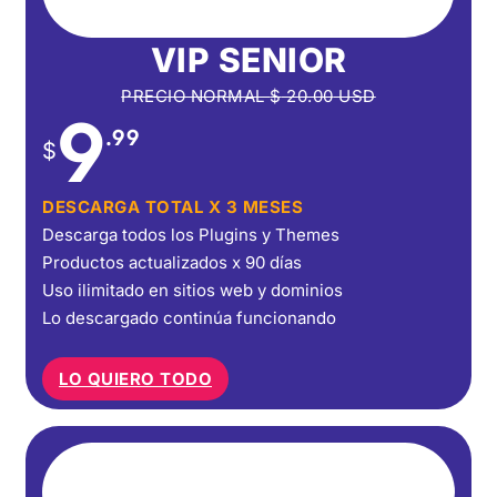
VIP SENIOR
PRECIO NORMAL
$
20.00
USD
9
.99
$
DESCARGA TOTAL X 3 MESES
Descarga todos los Plugins y Themes
Productos actualizados x 90 días
Uso ilimitado en sitios web y dominios
Lo descargado continúa funcionando
LO QUIERO TODO