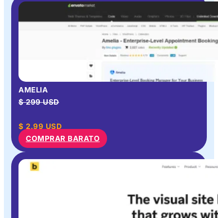
AMELIA
$ 299 USD
$
2.99
USD
COMPRAR BARATO