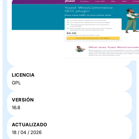
Plugin o Theme «
Yoast WooCommerce SEO
» en
LICENCIA
Baratillo WP
GPL
VERSIÓN
16.8
ACTUALIZADO
18 / 04 / 2026