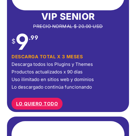
VIP SENIOR
PRECIO NORMAL
$
20.00
USD
9
.99
$
DESCARGA TOTAL X 3 MESES
Descarga todos los Plugins y Themes
Productos actualizados x 90 días
Uso ilimitado en sitios web y dominios
Lo descargado continúa funcionando
LO QUIERO TODO