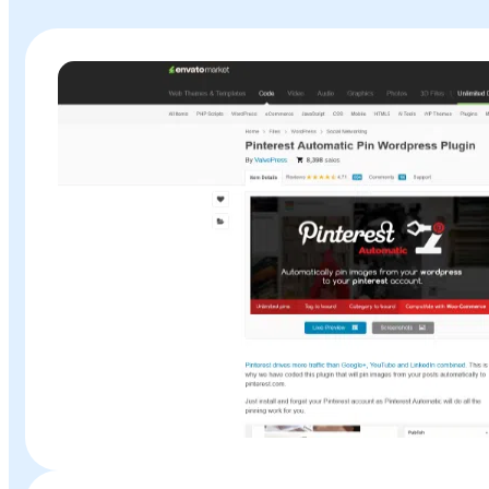
Plugin o Theme «
Pinterest Automatic Pin
» en Baratillo WP