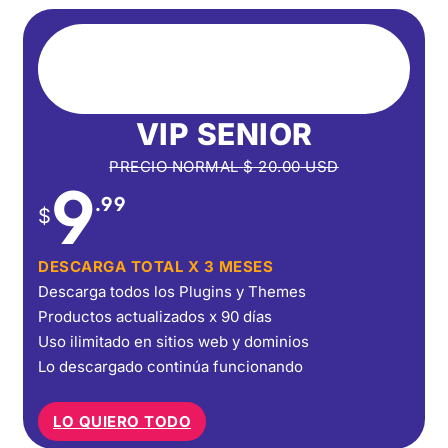
VIP SENIOR
PRECIO NORMAL
$
20.00
USD
9
.99
$
DESCARGA TOTAL X 3 MESES
Descarga todos los Plugins y Themes
Productos actualizados x 90 días
Uso ilimitado en sitios web y dominios
Lo descargado continúa funcionando
LO QUIERO TODO