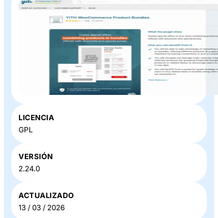
Plugin o Theme «
YITH WooCommerce Product
LICENCIA
Bundles
» en Baratillo WP
GPL
VERSIÓN
2.24.0
ACTUALIZADO
13 / 03 / 2026