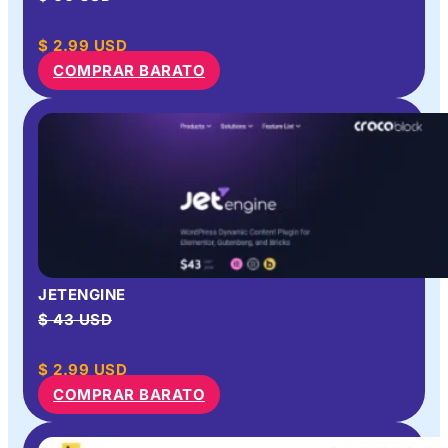
$
2.99
USD
COMPRAR BARATO
JETENGINE
$ 43 USD
$
2.99
USD
COMPRAR BARATO