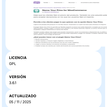
Plugin o Theme «
Name Your Price For WooCommerce
»
LICENCIA
en Baratillo WP
GPL
VERSIÓN
3.6.1
ACTUALIZADO
05 / 11 / 2025