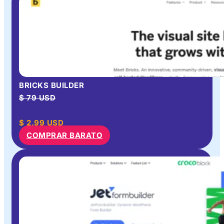
BRICKS BUILDER
$ 79 USD
$
2.99
USD
COMPRAR BARATO