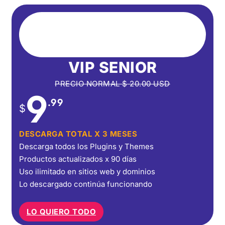
VIP SENIOR
PRECIO NORMAL
$
20.00
USD
9
.99
$
DESCARGA TOTAL X 3 MESES
Descarga todos los Plugins y Themes
Productos actualizados x 90 días
Uso ilimitado en sitios web y dominios
Lo descargado continúa funcionando
LO QUIERO TODO