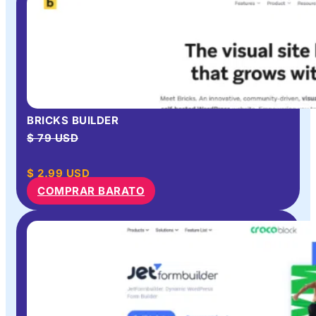
BRICKS BUILDER
$ 79 USD
$
2.99
USD
COMPRAR BARATO