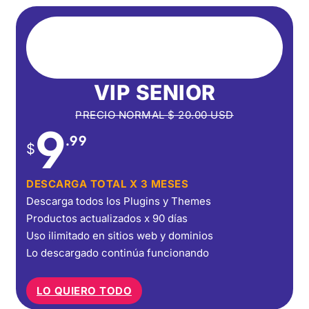
VIP SENIOR
PRECIO NORMAL
$
20.00
USD
9
.99
$
DESCARGA TOTAL X 3 MESES
Descarga todos los Plugins y Themes
Productos actualizados x 90 días
Uso ilimitado en sitios web y dominios
Lo descargado continúa funcionando
LO QUIERO TODO