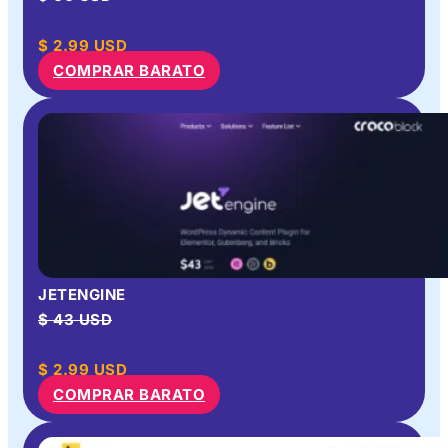
$
2.99
USD
COMPRAR BARATO
JETENGINE
$ 43 USD
$
2.99
USD
COMPRAR BARATO