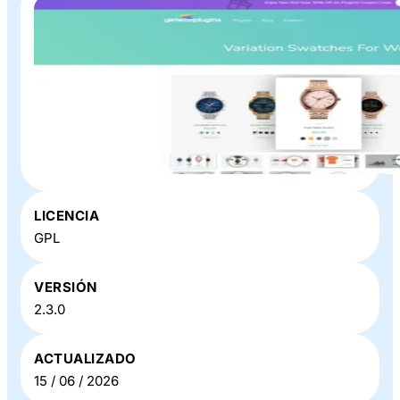
Plugin o Theme «
WooCommerce Variation Swatches
»
LICENCIA
en Baratillo WP
GPL
VERSIÓN
2.3.0
ACTUALIZADO
15 / 06 / 2026