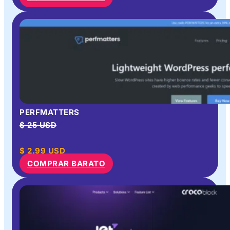
PERFMATTERS
$ 25 USD
$
2.99
USD
COMPRAR BARATO