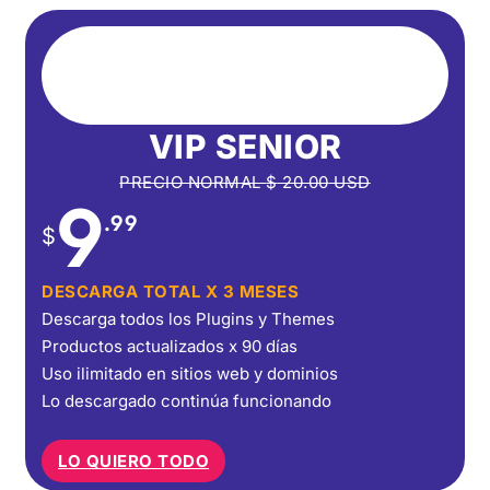
VIP SENIOR
PRECIO NORMAL
$
20.00
USD
9
.99
$
DESCARGA TOTAL X 3 MESES
Descarga todos los Plugins y Themes
Productos actualizados x 90 días
Uso ilimitado en sitios web y dominios
Lo descargado continúa funcionando
LO QUIERO TODO