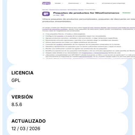
Plugin o Theme «
Product Bundles For WooCommerce
»
LICENCIA
en Baratillo WP
GPL
VERSIÓN
8.5.6
ACTUALIZADO
12 / 03 / 2026