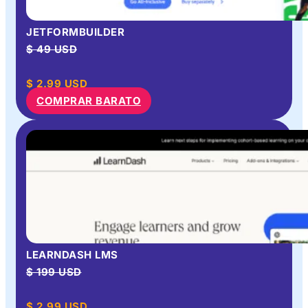
JETFORMBUILDER
$ 49 USD
$
2.99
USD
COMPRAR BARATO
LEARNDASH LMS
$ 199 USD
$
2.99
USD