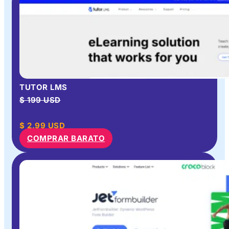
TUTOR LMS
$ 199 USD
$
2.99
USD
COMPRAR BARATO