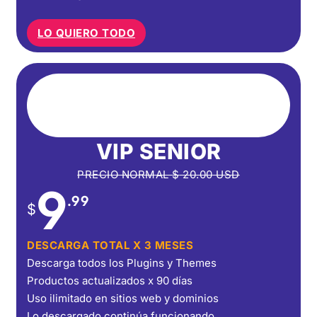
LO QUIERO TODO
VIP SENIOR
PRECIO NORMAL
$
20.00
USD
9
.99
$
DESCARGA TOTAL X 3 MESES
Descarga todos los Plugins y Themes
Productos actualizados x 90 días
Uso ilimitado en sitios web y dominios
Lo descargado continúa funcionando