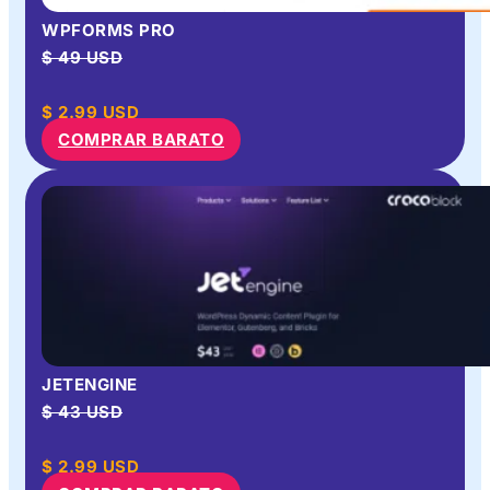
WPFORMS PRO
$ 49 USD
$
2.99
USD
COMPRAR BARATO
JETENGINE
$ 43 USD
$
2.99
USD