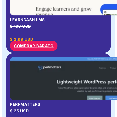
LEARNDASH LMS
$ 199 USD
$
2.99
USD
COMPRAR BARATO
PERFMATTERS
$ 25 USD