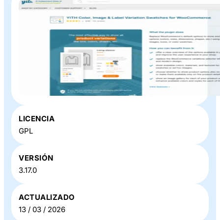
Plugin o Theme «
YITH Color, Image & Label Variation
LICENCIA
Swatches WooCommerce
» en Baratillo WP
GPL
VERSIÓN
3.17.0
ACTUALIZADO
13 / 03 / 2026