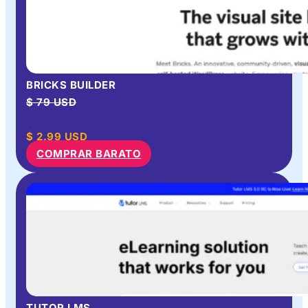
BRICKS BUILDER
$ 79 USD
$
2.99
USD
COMPRAR BARATO
TUTOR LMS