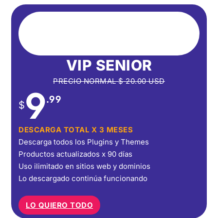
VIP SENIOR
PRECIO NORMAL
$
20.00
USD
9
.99
$
DESCARGA TOTAL X 3 MESES
Descarga todos los Plugins y Themes
Productos actualizados x 90 días
Uso ilimitado en sitios web y dominios
Lo descargado continúa funcionando
LO QUIERO TODO