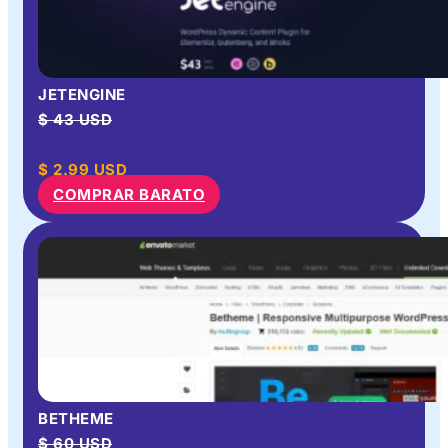
JETENGINE
$ 43 USD
$
2.99
USD
COMPRAR BARATO
BETHEME
$ 60 USD