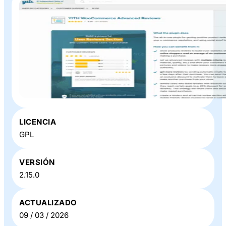
Plugin o Theme «
YITH WooCommerce Advanced
LICENCIA
Reviews
» en Baratillo WP
GPL
VERSIÓN
2.15.0
ACTUALIZADO
09 / 03 / 2026