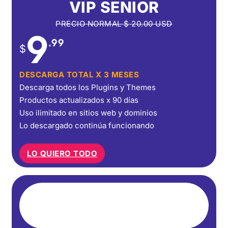
VIP SENIOR
PRECIO NORMAL
$
20.00
USD
9
.99
$
DESCARGA TOTAL X 3 MESES
Descarga todos los Plugins y Themes
Productos actualizados x 90 días
Uso ilimitado en sitios web y dominios
Lo descargado continúa funcionando
LO QUIERO TODO